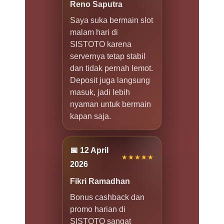
Reno Saputra
Saya suka bermain slot
malam hari di
SISTOTO karena
servernya tetap stabil
dan tidak pernah lemot.
Deposit juga langsung
masuk, jadi lebih
nyaman untuk bermain
kapan saja.
📅 12 April
★★★★★
2026
Fikri Ramadhan
Bonus cashback dan
promo harian di
SISTOTO sangat