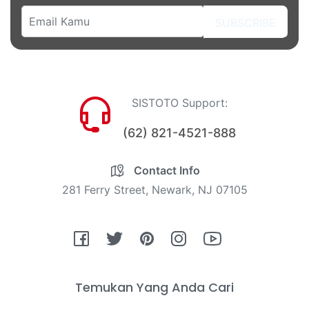
SUBSCRIBE
SISTOTO Support:
(62) 821-4521-888
Contact Info
281 Ferry Street, Newark, NJ 07105
Fb
Tw
Pin
Ins
You
Temukan Yang Anda Cari