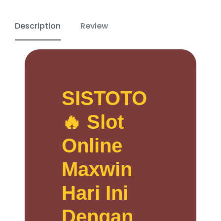
Description
Review
SISTOTO
🔥 Slot
Online
Maxwin
Hari Ini
Dengan