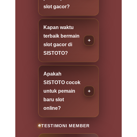
slot gacor?
Kapan waktu
terbaik bermain
slot gacor di
SISTOTO?
Apakah
SISTOTO cocok
untuk pemain
baru slot
online?
TESTIMONI MEMBER