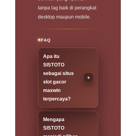
tanpa lag baik di perangkat
desktop maupun mobile.
FAQ
Apa itu
SISTOTO
sebagai situs
slot gacor
maxwin
terpercaya?
Mengapa
SISTOTO