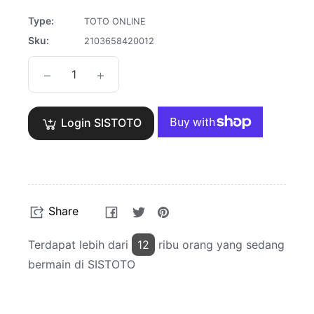
Type:
TOTO ONLINE
Sku:
2103658420012
−
+
Login SISTOTO
Share
Tweet
Pin
Share
on
on
on
Facebook
Twitter
Pinterest
Terdapat lebih dari
12
ribu orang yang sedang
bermain di SISTOTO