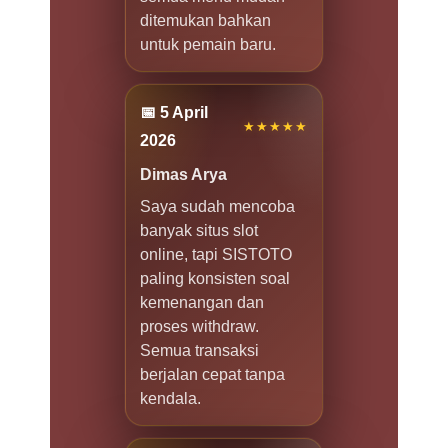
ditemukan bahkan
untuk pemain baru.
📅 5 April
★★★★★
2026
Dimas Arya
Saya sudah mencoba
banyak situs slot
online, tapi SISTOTO
paling konsisten soal
kemenangan dan
proses withdraw.
Semua transaksi
berjalan cepat tanpa
kendala.