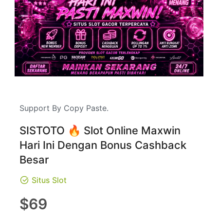
Support By Copy Paste.
SISTOTO 🔥 Slot Online Maxwin
Hari Ini Dengan Bonus Cashback
Besar
Situs Slot
Regular
$69
price